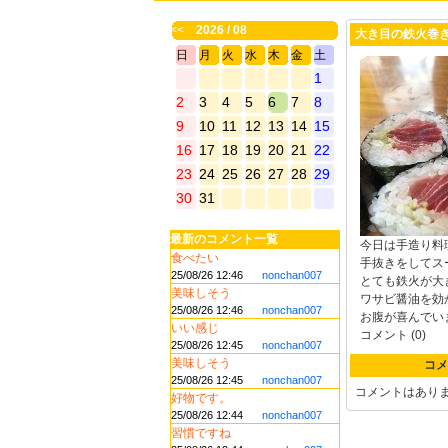
<<
2026 / 08
大き目の鉄火巻
日
月
火
水
木
金
土
1
2
3
4
5
6
7
8
9
10
11
12
13
14
15
16
17
18
19
20
21
22
23
24
25
26
27
28
29
30
31
最新のコメント一覧
今日は手造り料
食べたい
手抜きをしてス
25/08/26 12:46
nonchan007
とても鉄火が大
美味しそう
ワサビ醤油を効
25/08/26 12:46
nonchan007
お腹が喜んでい
いい感じ
コメント (0)
25/08/26 12:45
nonchan007
美味しそう
コメ
25/08/26 12:45
nonchan007
コメントはあり
好物です。
25/08/26 12:44
nonchan007
習慣ですね