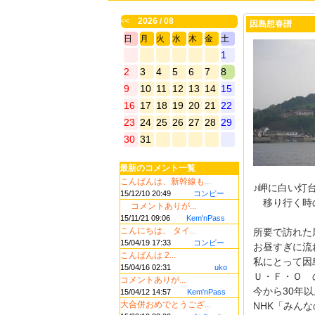
<<
2026 / 08
因島想春譜
日
月
火
水
木
金
土
1
2
3
4
5
6
7
8
9
10
11
12
13
14
15
16
17
18
19
20
21
22
23
24
25
26
27
28
29
30
31
最新のコメント一覧
こんばんは、新幹線も...
♪岬に白い灯
15/12/10 20:49
コンビー
移り行く時
コメントありが...
15/11/21 09:06
Kem'nPass
こんにちは、 タイ...
所要で訪れた
15/04/19 17:33
コンビー
お昼すぎに流
こんばんは 2...
私にとって因
15/04/16 02:31
uko
Ｕ・Ｆ・Ｏ 
コメントありが...
今から30年
15/04/12 14:57
Kem'nPass
大合併おめでとうござ...
NHK「みん