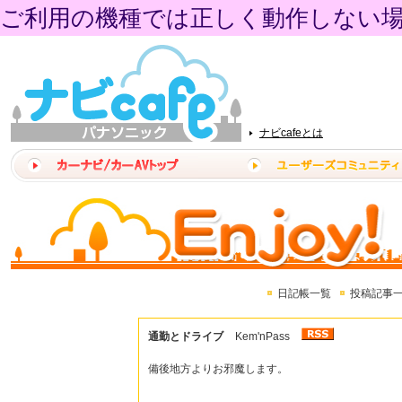
ご利用の機種では正しく動作しない
ナビcafeとは
日記帳一覧
投稿記事
通勤とドライブ
Kem'nPass
備後地方よりお邪魔します。