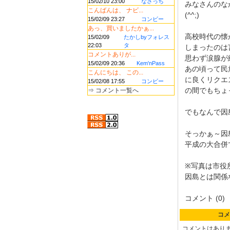
15/02/10 23:00
なさっち
みなさんのな
こんばんは、 ナビ...
(^^;)
15/02/09 23:27
コンビー
あっ、買いましたかぁ...
高校時代の懐
15/02/09
たかしbyフォレス
22:03
タ
しまったのは
コメントありが...
思わず涙腺が
15/02/09 20:36
Kem'nPass
あの頃って民
こんにちは、 この...
に良くリクエ
15/02/08 17:55
コンビー
の間でもちょ
⇒
コメント一覧へ
でもなんで因
そっかぁ～因
平成の大合併
※写真は市役
因島とは関係
コメント (0)
コメ
コメントはあり