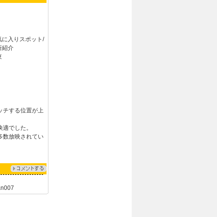
気に入りスポット/
所紹介
東
ッチする位置が上
快適でした。
多数放映されてい
an007