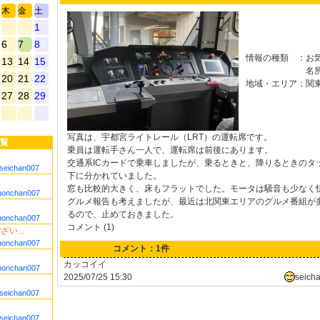
木
金
土
1
6
7
8
情報の種類
：
お
13
14
15
名
20
21
22
地域・エリア
：
関
27
28
29
写真は、宇都宮ライトレール（LRT）の運転席です。
覧
乗員は運転手さん一人で、運転席は前後にあります。
交通系ICカードで乗車しましたが、乗るときと、降りるときのタ
seichan007
下に分かれていました。
窓も比較的大きく、床もフラットでした。モータは騒音も少なく
nonchan007
グルメ報告も考えましたが、最近は北関東エリアのグルメ番組が
るので、止めておきました。
nonchan007
コメント (1)
い...
nonchan007
コメント：1件
カッコイイ
nonchan007
2025/07/25 15:30
seich
seichan007
seichan007