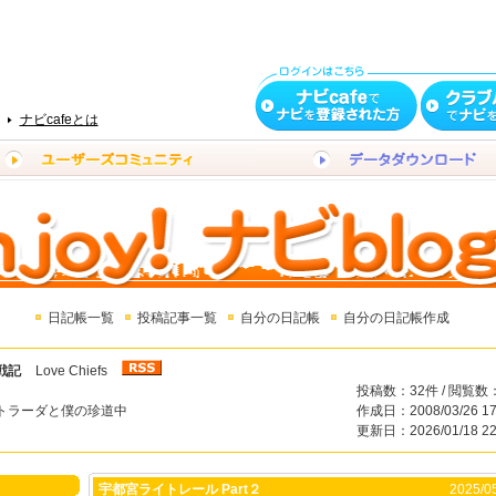
ナビcafeとは
日記帳一覧
投稿記事一覧
自分の日記帳
自分の日記帳作成
戦記
Love Chiefs
投稿数：32件 / 閲覧数：
トラーダと僕の珍道中
作成日：2008/03/26 17
更新日：2026/01/18 22
宇都宮ライトレール Part２
2025/05