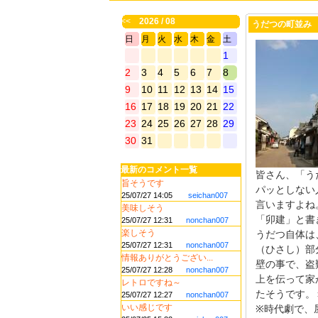
<<
2026 / 08
うだつの町並み
日
月
火
水
木
金
土
1
2
3
4
5
6
7
8
9
10
11
12
13
14
15
16
17
18
19
20
21
22
23
24
25
26
27
28
29
30
31
最新のコメント一覧
皆さん、「う
旨そうです
パッとしない
25/07/27 14:05
seichan007
言いますよね
美味しそう
「卯建」と書
25/07/27 12:31
nonchan007
楽しそう
うだつ自体は
25/07/27 12:31
nonchan007
（ひさし）部
情報ありがとうござい...
壁の事で、盗
25/07/27 12:28
nonchan007
上を伝って家
レトロですね～
たそうです。
25/07/27 12:27
nonchan007
いい感じです
※時代劇で、