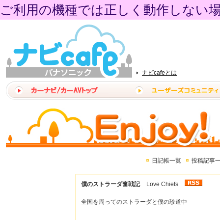
ご利用の機種では正しく動作しない
ナビcafeとは
日記帳一覧
投稿記事
僕のストラーダ奮戦記
Love Chiefs
全国を周ってのストラーダと僕の珍道中