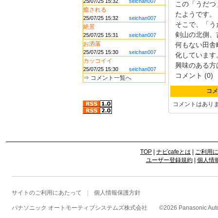
25/07/25 15:32
seichan007
この「うだつ
癒される
たようです。
25/07/25 15:32
seichan007
そこで、「う
絶景
剣山の北側、
25/07/25 15:31
seichan007
お洒落
何もない田舎
25/07/25 15:30
seichan007
化しています
カッコイイ
興味のある方
25/07/25 15:30
seichan007
コメント (0)
⇒
コメント一覧へ
コメ
コメントはあり
TOP
|
ナビcafeとは
|
ご利用
ユーザー登録規約
|
個人情
サイトのご利用にあたって
個人情報保護方針
パナソニック オートモーティブシステムズ株式会社
©
2026 Panasonic Autom