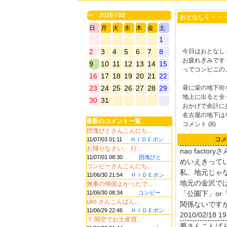
<<
2026 / 08
おとなしく・・
日
月
火
水
木
金
土
1
2
3
4
5
6
7
8
今日はおとなし
お疲れぎみです
9
10
11
12
13
14
15
っでコンビニの
16
17
18
19
20
21
22
23
24
25
26
27
28
29
昼に栄の地下街
地上に出ると全
30
31
おかげで余計に
名古屋の地下は
最新のコメント一覧
コメント (8)
団塊びとさんこんにち...
コメ
11/07/03 01:11
ＨＩＤＥポン
お帰りなさい。 行...
nao facto
11/07/01 08:30
団塊びと
めいえきって
コンビーさんこんにち...
私、地元じゃ
11/06/30 21:54
ＨＩＤＥポン
地元の金沢で
無事の帰国よかったで...
11/06/30 08:34
コンビー
「公園下」or
uko さんこんばん...
関係ないです
11/06/29 22:46
ＨＩＤＥポン
2010/02/18 19
？ 関空でお土産買...
夢さんこんば