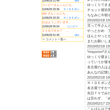
11/06/29 21:44
uko
ゆっくりでき
コンビーさんこんにち...
11/06/29 20:36
ＨＩＤＥポン
チョット寝坊
uko さんこんにち...
ちなみに今朝
11/06/29 20:33
ＨＩＤＥポン
2010/02/18 19
おはようございます。...
児って牛さん
11/06/28 05:54
コンビー
やっとかめ 
２５元ですか？ ...
11/06/28 01:45
uko
ほんとやっと
⇒
コメント一覧へ
またお願いし
2010/02/18 19
*mayunori
ゆっくり寝ま
っていうか寝
名古屋の人は
あんなの記憶
2010/02/18 19
ＨＩＤＥポン
名古屋ですか
先日ＴＶでみ
は言わず、「
2010/02/17 23
こんばんはで