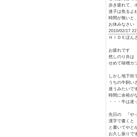
歩き疲れて、
迷子は焦るよ
時間が無いと
お休みなさい
2010/02/17 22
ＨＩＤＥぽん
お疲れです
然しのり弁は
せめて味噌カ
しかし地下街
うちの牛飼い
迷うみたいで
時間に余裕が
・・・牛は迷
先日の 『や
漢字で書くと
と書いてやと
お久し振りで