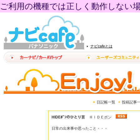
ご利用の機種では正しく動作しない
ナビcafeとは
日記帳一覧
投稿記事
HIDEﾎﾟﾝのひとり言
ＨＩＤＥポン
日常の出来事や思ったこと・・・