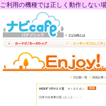
ご利用の機種では正しく動作しない
ナビcafeとは
日記帳一覧
投稿記事
HIDEﾎﾟﾝのひとり言
ＨＩＤＥポン
日常の出来事や思ったこと・・・