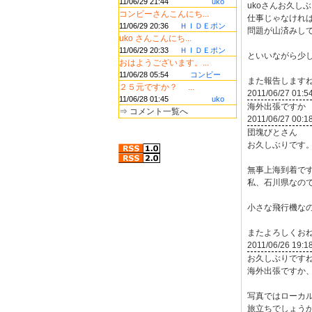
11/06/29 21:44
uko
ukoさんお久し
コンビーさんこんにち...
仕事じゃなけれ
11/06/29 20:36
ＨＩＤＥポン
問題が山済みし
uko さんこんにち...
11/06/29 20:33
ＨＩＤＥポン
といいながら少
おはようございます。...
11/06/28 05:54
コンビー
また報告しますね
２５元ですか？ ...
2011/06/27 01:5
11/06/28 01:45
uko
海外出張ですか 
⇒
コメント一覧へ
2011/06/27 00:1
団塊びとさん
お久しぶりです
無事上海到着で
私、石川県なの
小さな飛行機な
またよろしくお
2011/06/26 19:1
お久しぶりです
海外出張ですか
写真ではローカ
旅立ちでしょう