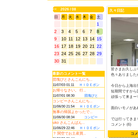
<<
2026 / 08
久々日記
日
月
火
水
木
金
土
1
2
3
4
5
6
7
8
9
10
11
12
13
14
15
16
17
18
19
20
21
22
23
24
25
26
27
28
29
30
31
皆さまお久しぶ
最新のコメント一覧
色々ありました
団塊びとさんこんにち...
11/07/03 01:11
ＨＩＤＥポン
今日から上海出
お帰りなさい。 行...
短期間ですから
11/07/01 08:30
団塊びと
頑張って来まー
コンビーさんこんにち...
11/06/30 21:54
ＨＩＤＥポン
面白いモノがあ
無事の帰国よかったで...
11/06/30 08:34
コンビー
では行ってきま
uko さんこんばん...
コメント (6)
11/06/29 22:46
ＨＩＤＥポン
？ 関空でお土産買...
コメ