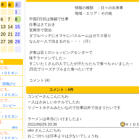
木
金
土
情報の種類
：
日々の出来事
1
地域・エリア
：
その他
6
7
8
中国2日目は無錫で仕事
仕事はさておき
13
14
15
宣興市で宿泊
20
21
22
ダブルベッデにオマケにバスルームはガラス張り
27
28
29
なんか一人で泊まるのも・・・（汗）
夕食は近くのショッピングセンターで
味千ラーメンでした～
覧
すごいたくさんの人でしたが汗たらたらで食べちゃいました～
ち...
25元でリーズナブルまた食べたいです
ＨＩＤＥポン
..
コメント (4)
団塊びと
ち...
コメント：4件
ＨＩＤＥポン
コンビーさんこんにちわ
で...
一人はさみしいホテルでしたわ
コンビー
リゾートホテルみたいなので仕事以外で泊まりたいです
..
ＨＩＤＥポン
ラーメンは本当にいけましたよ♪
..
2011/06/29 20:36
ＨＩＤ
uko
uko さんこんにちわ
ち...
おこづかいは日本よりは少ないでしょうね
ＨＩＤＥポン