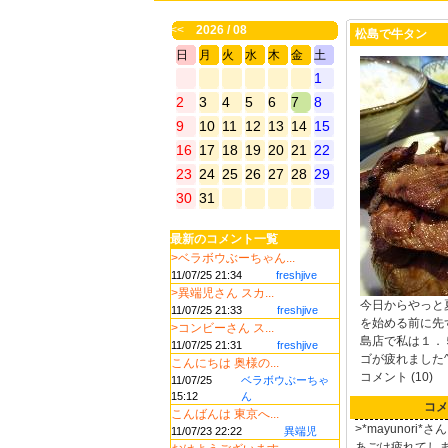
<<
2026 / 08
松島で牛タン
日
月
火
水
木
金
土
1
2
3
4
5
6
7
8
9
10
11
12
13
14
15
16
17
18
19
20
21
22
23
24
25
26
27
28
29
30
31
最新のコメント一覧
>ベラボウぶーちゃん...
11/07/25 21:34
freshjive
>異端児さん スカ...
今日からやっと
11/07/25 21:33
freshjive
を始める前に先
>コンビーさん ス...
島店で私は１．
11/07/25 21:31
freshjive
ゴが疲れました^
こんにちは 奥様の...
コメント (10)
11/07/25
ベラボウぶーちゃ
15:12
ん
コメ
こんばんは 東京へ...
>*mayunori*さん
11/07/23 22:22
異端児
あごは疲れてし