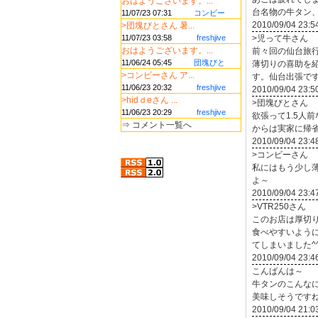
おはようございます。...
台名物の牛タン、*
11/07/23 07:31
コンビー
2010/09/04 23:5
>団塊びとさん 暑...
11/07/23 03:58
freshjive
>児って牛さん
おはようございます。...
前々回の仙台旅
11/06/24 05:45
団塊びと
薄切りの喜助を
>コンビーさん ア...
す。仙台出張で
11/06/23 20:32
freshjive
2010/09/04 23:5
>hidｄeさん ...
>団塊びとさん
11/06/23 20:29
freshjive
欲張って1.5人
⇒
コメント一覧へ
からは実家に帰省
2010/09/04 23:4
>コンビーさん
私にはもう少し
よ～
2010/09/04 23:4
>VTR250さん
このお店は厚切
食べやすいよう
てしまいました^^;
2010/09/04 23:4
こんばんは～
牛タンのこんな
美味しそうですね(^
2010/09/04 21:0