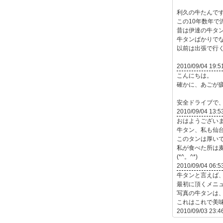
利久の牛たんで
この10年数年で
昔は伊達の牛タ
牛タンばかりで
以前は出張で行
2010/09/04 19:5
こんにちは。
確かに、あごが
安全ドライブで
2010/09/04 13:5
おはようござい
牛タン、私も仙
このタンは厚い
私が食べた所は
(*^。^*)
2010/09/04 06:5
牛タンと言えば
最初に頂くメニ
写真の牛タンは
これはこれで美
2010/09/03 23:4