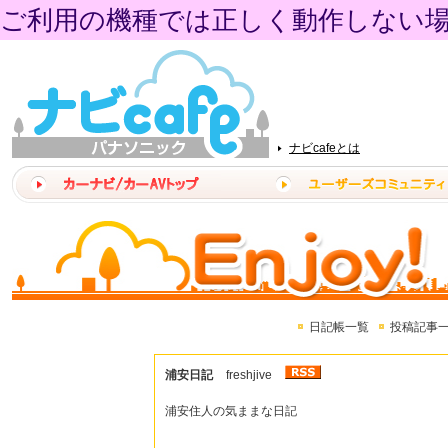
ご利用の機種では正しく動作しない
ナビcafeとは
日記帳一覧
投稿記事
浦安日記
freshjive
浦安住人の気ままな日記