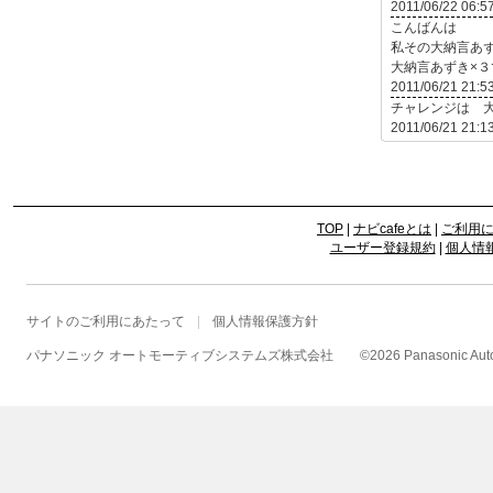
2011/06/22 06:5
こんばんは
私その大納言あ
大納言あずき×３で
2011/06/21 21:5
チャレンジは 大
2011/06/21 21:1
TOP
|
ナビcafeとは
|
ご利用
ユーザー登録規約
|
個人情
サイトのご利用にあたって
個人情報保護方針
パナソニック オートモーティブシステムズ株式会社
©
2026 Panasonic Autom