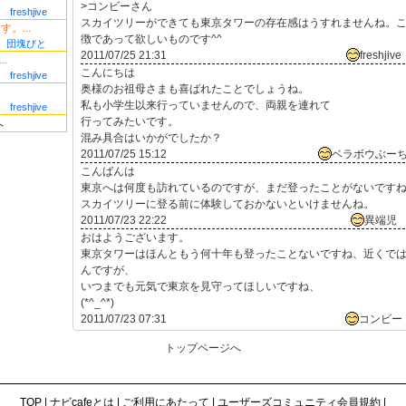
>コンビーさん
freshjive
スカイツリーができても東京タワーの存在感はうすれませんね。
。...
徴であって欲しいものです^^
団塊びと
2011/07/25 21:31
freshjive
.
こんにちは
freshjive
奥様のお祖母さまも喜ばれたことでしょうね。
私も小学生以来行っていませんので、両親を連れて
freshjive
行ってみたいです。
へ
混み具合はいかがでしたか？
2011/07/25 15:12
ベラボウぶー
こんばんは
東京へは何度も訪れているのですが、まだ登ったことがないです
スカイツリーに登る前に体験しておかないといけませんね。
2011/07/23 22:22
異端児
おはようございます。
東京タワーはほんともう何十年も登ったことないですね、近くで
んですが、
いつまでも元気で東京を見守ってほしいですね、
(*^_^*)
2011/07/23 07:31
コンビー
トップページへ
TOP
|
ナビcafeとは
|
ご利用にあたって
|
ユーザーズコミュニティ会員規約
|