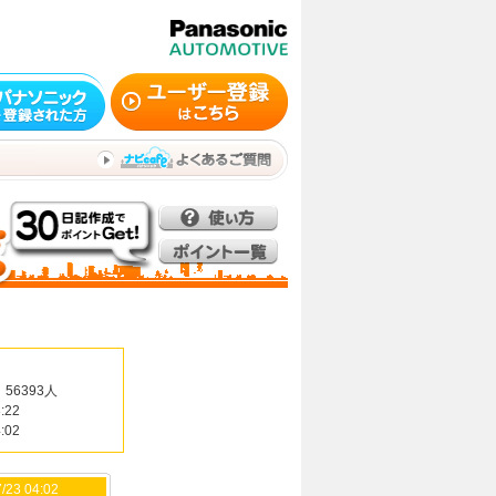
56393人
:22
:02
/23 04:02