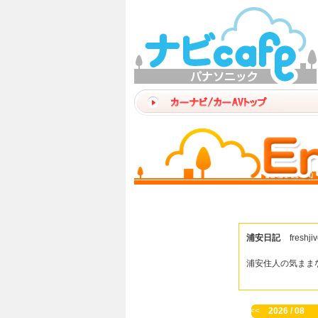
浦安日記
freshji
浦安住人の気まま
<<
2026 / 08