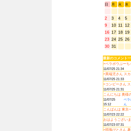
日
月
火
水
2
3
4
5
9
10
11
12
16
17
18
19
23
24
25
26
30
31
最新のコメント一
>ベラボウぶーちゃ
11/07/25 21:34
>異端児さん スカ..
11/07/25 21:33
>コンビーさん ス..
11/07/25 21:31
こんにちは 奥様の.
11/07/25
ベラ
15:12
ん
こんばんは 東京へ.
11/07/23 22:22
おはようございます
11/07/23 07:31
>団塊びとさん 暑..