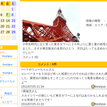
木
金
土
1
6
7
8
13
14
15
情報の種類
：
地域・エリア
：
20
21
22
27
28
29
小学生時代に父と登った東京タワーに２６年ぶりに妻と妻の祖母
覧
ました。さすが東京観光の名所のひとつ、月日はたっても古めか
ん...
でした^^
freshjive
コメント (6)
.
コメント：6件
freshjive
.
>ベラボウぶーちゃんさん
freshjive
エレベーターを５分ほど待った程度だたのでそれほど待たされた
..
した。展望台の混雑もそこそこだったのでゆっくり風景を眺める
ボウぶーちゃ
よ^^
2011/07/25 21:34
freshjive
..
>異端児さん
異端児
スカイツリーの前にいちど東京タワーに上るのはありかもしれま
。...
さを実感できそうです！
コンビー
2011/07/25 21:33
freshjive
.