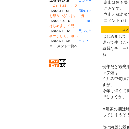
11/05/19 17:25
コンビー
富山は魚も美
こんにちは。 北ア...
ころです。
11/05/08 11:51
団塊びと
立山と称名滝
お早うございます 初...
コメント (2)
11/05/07 09:16
uko
はじめまして 児っ...
コメ
11/05/05 16:42
児って牛
初めまして、 凄い...
はじめまして
11/05/05 15:59
コンビー
児って牛（こ
⇒
コメント一覧へ
綺麗なチュー
ね、
例年だと観光
ップ畑は
４月の中旬頃
すが、
今年は遅くて
でしょうか、
※農家の畑は
ってしまうそ
他の綺麗な景