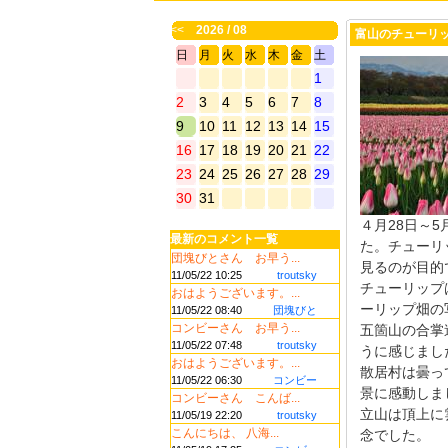
<<
2026 / 08
富山のチューリ
日
月
火
水
木
金
土
1
2
3
4
5
6
7
8
9
10
11
12
13
14
15
16
17
18
19
20
21
22
23
24
25
26
27
28
29
30
31
４月28日～
最新のコメント一覧
た。チューリ
団塊びとさん お早う...
見るのが目的
11/05/22 10:25
troutsky
チューリップ
おはようございます。...
ーリップ畑の
11/05/22 08:40
団塊びと
コンビーさん お早う...
五箇山の合掌
11/05/22 07:48
troutsky
うに感じまし
おはようございます。...
散居村は曇っ
11/05/22 06:30
コンビー
景に感動しま
コンビーさん こんば...
立山は頂上に
11/05/19 22:20
troutsky
こんにちは、 八海...
念でした。