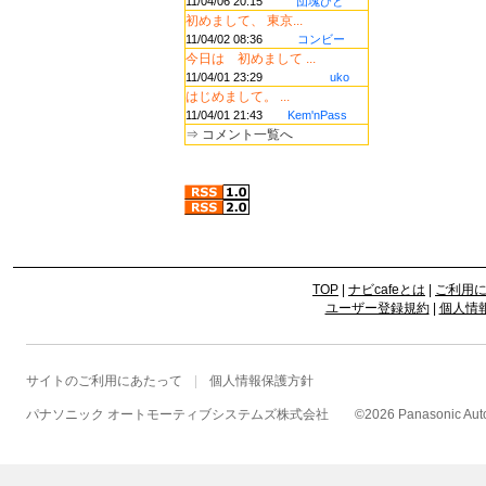
11/04/06 20:15
団塊びと
初めまして、 東京...
11/04/02 08:36
コンビー
今日は 初めまして ...
11/04/01 23:29
uko
はじめまして。 ...
11/04/01 21:43
Kem'nPass
⇒
コメント一覧へ
TOP
|
ナビcafeとは
|
ご利用
ユーザー登録規約
|
個人情
サイトのご利用にあたって
個人情報保護方針
パナソニック オートモーティブシステムズ株式会社
©
2026 Panasonic Autom