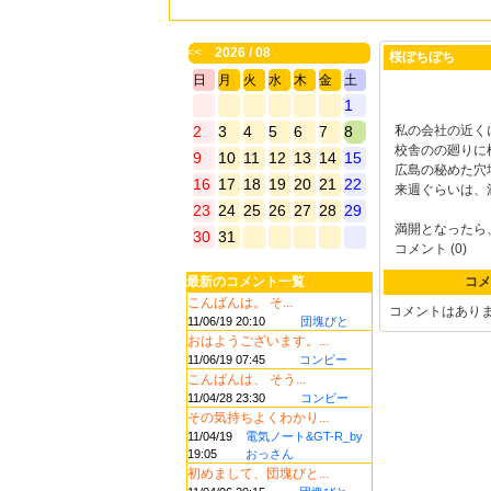
<<
2026 / 08
桜ぼちぼち
日
月
火
水
木
金
土
1
2
3
4
5
6
7
8
私の会社の近く
校舎のの廻りに
9
10
11
12
13
14
15
広島の秘めた穴
16
17
18
19
20
21
22
来週ぐらいは、
23
24
25
26
27
28
29
満開となったら
30
31
コメント (0)
最新のコメント一覧
コメ
こんばんは。 そ...
コメントはあり
11/06/19 20:10
団塊びと
おはようございます。...
11/06/19 07:45
コンビー
こんばんは、 そう...
11/04/28 23:30
コンビー
その気持ちよくわかり...
11/04/19
電気ノート&GT-R_by
19:05
おっさん
初めまして、団塊びと...