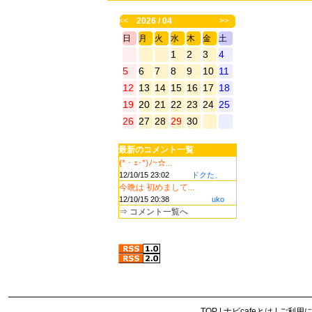
<<
2026 / 04
>>
日
月
火
水
木
金
土
1
2
3
4
5
6
7
8
9
10
11
12
13
14
15
16
17
18
19
20
21
22
23
24
25
26
27
28
29
30
最新のコメント一覧
(*・ｪ･*)ﾉ~☆...
12/10/15 23:02
ドクた、
今晩は 初めまして...
12/10/15 20:38
uko
⇒
コメント一覧へ
TOP
|
ナビcafeとは
|
ご利用