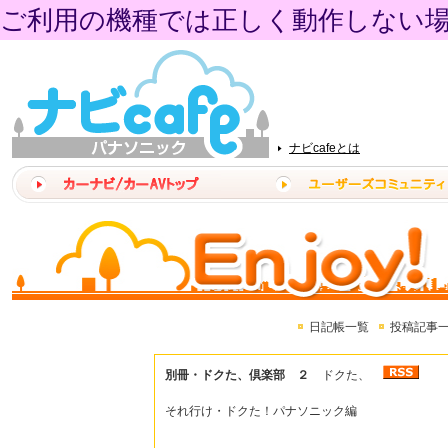
ご利用の機種では正しく動作しない
ナビcafeとは
日記帳一覧
投稿記事
別冊・ドクた、倶楽部 ２
ドクた、
それ行け・ドクた！パナソニック編