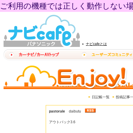
ご利用の機種では正しく動作しない
ナビcafeとは
日記帳一覧
投稿記事
pastorale
daibutu
アウトバック3.6