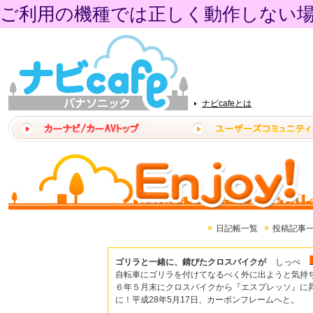
ご利用の機種では正しく動作しない
ナビcafeとは
日記帳一覧
投稿記事
ゴリラと一緒に、錆びたクロスバイクが
しっぺ
自転車にゴリラを付けてなるべく外に出ようと気持
６年５月末にクロスバイクから『エスプレッソ』に
に！平成28年5月17日、カーボンフレームへと。