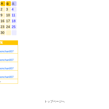
木
金
土
2
3
4
9
10
11
16
17
18
23
24
25
30
覧
nonchan007
nonchan007
nonchan007
nonchan007
へ
トップページへ