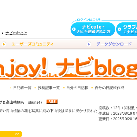
ナビcafeとは
日記帳一覧
投稿記事一覧
自分の日記帳
自分の日記帳作成
ブ＆高山植物も
shuns47
投稿数：12件 / 閲覧数：
景や高山植物の花を写真に納め下山後は温泉に浸かり疲れた
作成日：2023/08/19 07
更新日：2025/10/20 16
>>