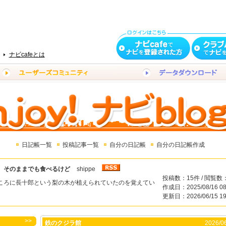
ナビcafeとは
日記帳一覧
投稿記事一覧
自分の日記帳
自分の日記帳作成
、そのままでも食べるけど
shippe
投稿数：15件 / 閲覧数：
ころに長十郎という梨の木が植えられていたのを覚えてい
作成日：2025/08/16 08
更新日：2026/06/15 19
>>
鉄のクジラ館
2026/06