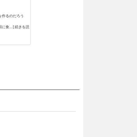
を作るのだろう
。
食...
[ 続きを読