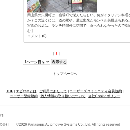
岡山県の矢掛町は、宿場町で栄えたらしい。侍がイタリアン料理
か？この近くには、道の駅や、最近出来たモンベル矢掛店もある
写真のお店は、ランチ時間外に訪問で、食べられなかったので次回に
む ]
コメント (0)
｜
1
｜
トップページへ
TOP
|
ナビcafeとは
|
ご利用にあたって
|
ユーザーズコミュニティ会員規約
|
ユーザー登録規約
|
個人情報の取り扱いについて
|
当社Cookieポリシー
方針
式会社
©
2026 Panasonic Automotive Systems Co., Ltd. All rights reserved