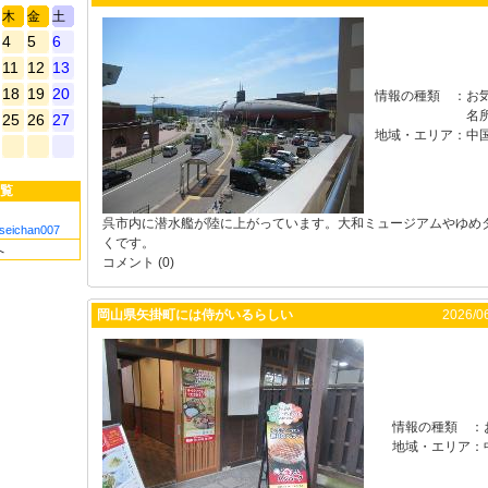
木
金
土
4
5
6
11
12
13
18
19
20
情報の種類
：
お
名
25
26
27
地域・エリア
：
中
覧
呉市内に潜水艦が陸に上がっています。大和ミュージアムやゆめ
seichan007
くです。
へ
コメント (0)
岡山県矢掛町には侍がいるらしい
2026/06
情報の種類
：
地域・エリア
：