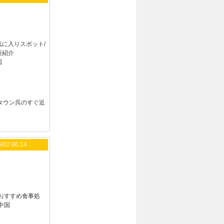
気に入りスポット/
所紹介
国
タウン呉のすぐ近
/02 06:14
おすすめ食事処
中国