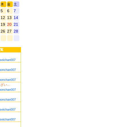
木
金
土
5
6
7
12
13
14
19
20
21
26
27
28
覧
seichan007
nonchan007
nonchan007
い...
nonchan007
nonchan007
seichan007
seichan007