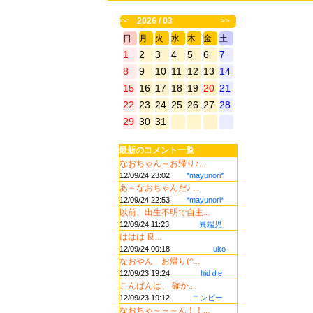
<<
2026 / 03
>>
日
月
火
水
木
金
土
1
2
3
4
5
6
7
8
9
10
11
12
13
14
15
16
17
18
19
20
21
22
23
24
25
26
27
28
29
30
31
最新のコメント一覧
なおちゃん～お帰り♪...
12/09/24 23:02
*mayunori*
あ～なおちゃんだ♪ ...
12/09/24 22:53
*mayunori*
以前、出生不明で自主...
12/09/24 11:23
異端児
ははは 良...
12/09/24 00:18
uko
なおやん お帰り(^...
12/09/23 19:24
hidｄe
こんばんは、 確か...
12/09/23 19:12
コンビー
なおちゃ～～～ん！！...