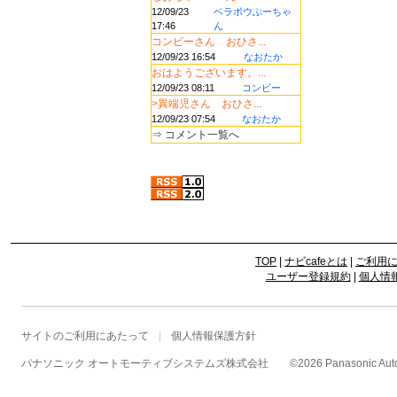
12/09/23
ベラボウぶーちゃ
17:46
ん
コンビーさん おひさ...
12/09/23 16:54
なおたか
おはようございます。...
12/09/23 08:11
コンビー
>異端児さん おひさ...
12/09/23 07:54
なおたか
⇒
コメント一覧へ
TOP
|
ナビcafeとは
|
ご利用
ユーザー登録規約
|
個人情
サイトのご利用にあたって
個人情報保護方針
パナソニック オートモーティブシステムズ株式会社
©
2026 Panasonic Autom