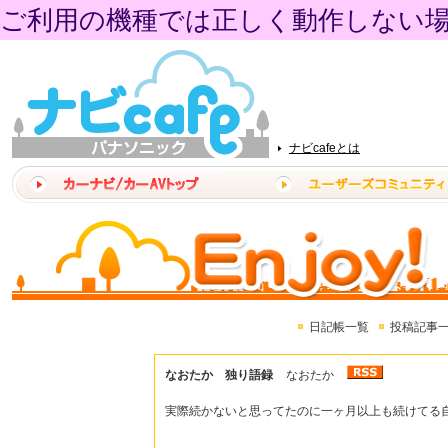
ご利用の機種では正しく動作しない
ナビcafeとは
日記帳一覧
投稿記事
なおたか 独り語録
なおたか
実際続かないと思ってたのに一ヶ月以上も続けてる