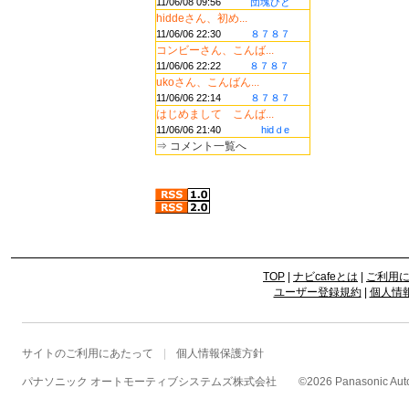
11/06/08 09:56
団塊びと
hiddeさん、初め...
11/06/06 22:30
８７８７
コンビーさん、こんば...
11/06/06 22:22
８７８７
ukoさん、こんばん...
11/06/06 22:14
８７８７
はじめまして こんば...
11/06/06 21:40
hidｄe
⇒
コメント一覧へ
TOP
|
ナビcafeとは
|
ご利用
ユーザー登録規約
|
個人情
サイトのご利用にあたって
個人情報保護方針
パナソニック オートモーティブシステムズ株式会社
©
2026 Panasonic Autom