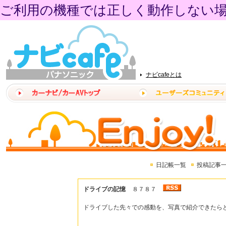
ご利用の機種では正しく動作しない
ナビcafeとは
日記帳一覧
投稿記事
ドライブの記憶
８７８７
ドライブした先々での感動を、写真で紹介できたら