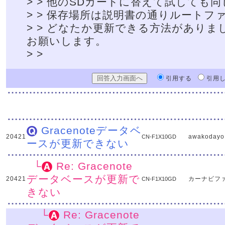
> > 他のSDカードに替えて試しても
> > 保存場所は説明書の通りルート
> > どなたか更新できる方法があり
お願いします。
> >
引用する
引用
Gracenoteデータベ
20421
awakodayo
CN-F1X10GD
ースが更新できない
└
Re: Gracenote
データベースが更新で
20421
カーナビフ
CN-F1X10GD
きない
└
Re: Gracenote