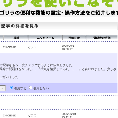
2025/06/17
ガララ
CN-CE01D
18:50:17
で配線をもう一度チェックするように依頼しました。
配線に問題はなかった」、「接点を清掃してみた、、、」と言われました。少し改
ございました。
引用する
引用しない
2025/06/10
ガララ
CN-CE01D
15:42:21