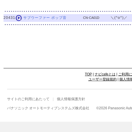
20431
＼(^o^)／
サブウーファー ポップ音
CN-CA01D
TOP
|
ナビcafeとは
|
ご利用
ユーザー登録規約
|
個人情
サイトのご利用にあたって
個人情報保護方針
パナソニック オートモーティブシステムズ株式会社
©
2026 Panasonic Autom