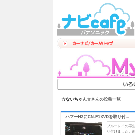
☆ないちゃん☆
さんの投稿一覧
ハマーH2にCN-F1XVDを取り付...
ブルーレイの再
り付けました。