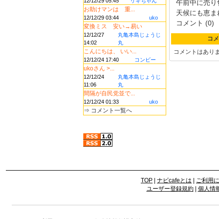
12/12/29 05:45
リキちゃん
午前中に売り
お助けマンは 重...
天候にも恵まれ
12/12/29 03:44
uko
コメント (0)
変換ミス 安い→易い
12/12/27
丸亀本島じょうじ
コメ
14:02
丸
こんにちは、 いい...
コメントはあり
12/12/24 17:40
コンビー
ukoさん >...
12/12/24
丸亀本島じょうじ
11:06
丸
間隔が自民党並で...
12/12/24 01:33
uko
⇒
コメント一覧へ
TOP
|
ナビcafeとは
|
ご利用
ユーザー登録規約
|
個人情