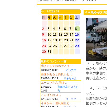
<<
2026 / 08
ＧＷ最終--釣行
日
月
火
水
木
金
土
1
2
3
4
5
6
7
8
9
10
11
12
13
14
15
16
17
18
19
20
21
22
23
24
25
26
27
28
29
30
31
最新のコメント一覧
６日、朝のう
明けましておめでとう...
昼から、隣の
13/01/02 10:02
児って牛
牛島の東側で
画像があると尚良いと...
良い土産がで
13/01/01 23:29
リキちゃん
ユーコマさん 明け...
13/01/01
丸亀本島じょうじ
４、５日は島
02:01
丸
った。
こんばんは よ...
新鮮な魚が浜
12/12/31 22:59
ユーコマ
恒例のうどん
今回から、虚礼廃止と...