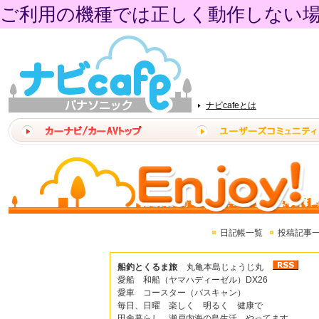
ご利用の機種では正しく動作しない
ナビcafeとは
日記帳一覧
投稿記事
船釣とくるま旅
丸亀本島じょうじ丸
愛船 和船（ヤマハディーゼル）DX26
愛車 コースター（バスキャン）
毎日、日曜 楽しく 明るく 健康で
田舎暮らし、瀬戸内海の島生活 やってます