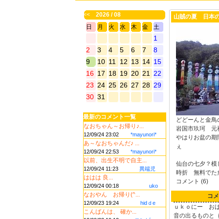
<<
2026 / 08
山賊の夏 日本
日
月
火
水
木
金
土
1
2
3
4
5
6
7
8
9
10
11
12
13
14
15
16
17
18
19
20
21
22
23
24
25
26
27
28
29
30
31
最新のコメント一覧
どどーんと金鳥
なおちゃん～お帰り♪...
岩国市玖珂 元
12/09/24 23:02
*mayunori*
やはりお盆の期
あ～なおちゃんだ♪ ...
ぇ
12/09/24 22:53
*mayunori*
以前、出生不明で自主...
仙台の七夕？模
12/09/24 11:23
異端児
時折 無料でた
ははは 良...
コメント (6)
12/09/24 00:18
uko
なおやん お帰り(^...
コメ
12/09/23 19:24
hidｄe
ｕｋｏにー お
こんばんは、 確か...
音の出るものと