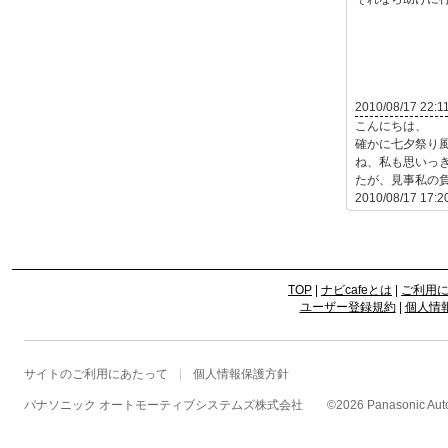
2010/08/17 22:1
こんにちは、
確かに七夕祭り
ね、私も思いっ
たが、見事私の負け
2010/08/17 17:2
TOP
|
ナビcafeとは
|
ご利用
ユーザー登録規約
|
個人情
サイトのご利用にあたって
個人情報保護方針
パナソニック オートモーティブシステムズ株式会社
©
2026 Panasonic Autom