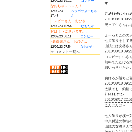
12/09/23 19:12
コンビー
す
なおちゃ～～～ん！！...
12/09/23
ベラボウぶーちゃ
ﾀﾞｶﾗﾄｲｯﾃｱｼｱﾄｦﾉｺ
17:46
ん
2010/08/18 09:2
コンビーさん おひさ...
児って牛さんお
12/09/23 16:54
なおたか
おはようございます。...
えーっとこの美
12/09/23 08:11
コンビー
七夕飾りをして
>異端児さん おひさ...
山賊には女将さ
12/09/23 07:54
なおたか
2010/08/18 09:2
⇒
コメント一覧へ
コンビーにいさ
無料でたたける
思いっきりたた
負けるが勝ちと
2010/08/18 09:2
太鼓でも 釣鐘
ﾀﾞﾚﾓｷｲﾃﾅｲｶﾗ
2010/08/17 22:5
こんばんは～
七夕飾りが横一
中央付近の和装
山賊の女将さん
それなら助けに