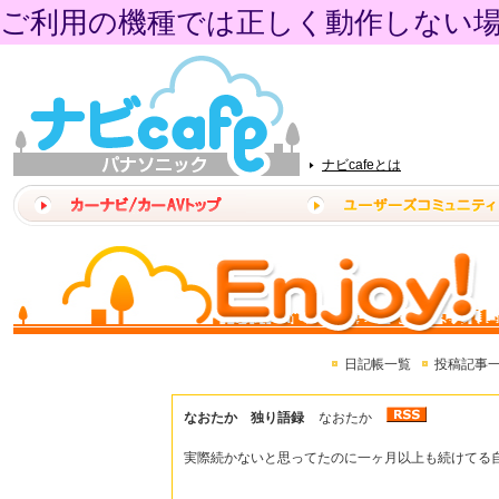
ご利用の機種では正しく動作しない
ナビcafeとは
日記帳一覧
投稿記事
なおたか 独り語録
なおたか
実際続かないと思ってたのに一ヶ月以上も続けてる