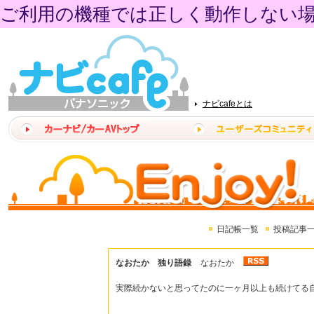
ご利用の機種では正しく動作しない
ナビcafeとは
日記帳一覧
投稿記事
なおたか 独り語録
なおたか
実際続かないと思ってたのに一ヶ月以上も続けてる