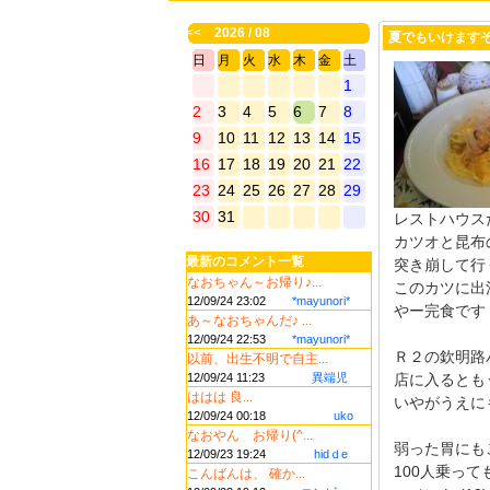
<<
2026 / 08
夏でもいけます
日
月
火
水
木
金
土
1
2
3
4
5
6
7
8
9
10
11
12
13
14
15
16
17
18
19
20
21
22
23
24
25
26
27
28
29
30
31
レストハウス
カツオと昆布
最新のコメント一覧
突き崩して行
なおちゃん～お帰り♪...
このカツに出
12/09/24 23:02
*mayunori*
やー完食です
あ～なおちゃんだ♪ ...
12/09/24 22:53
*mayunori*
Ｒ２の欽明路
以前、出生不明で自主...
12/09/24 11:23
異端児
店に入るとも
ははは 良...
いやがうえに
12/09/24 00:18
uko
なおやん お帰り(^...
弱った胃にも
12/09/23 19:24
hidｄe
100人乗っても
こんばんは、 確か...