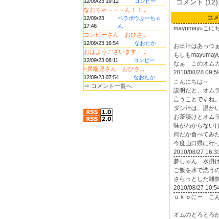
12/09/23 19:12
コンビー
コメント (12)
なおちゃ～～～ん！！...
コメ
12/09/23
ベラボウぶーちゃ
17:46
ん
mayumayuこに
コンビーさん おひさ...
12/09/23 16:54
なおたか
お出汁はあっつ
おはようございます。...
もしもmayum
12/09/23 08:11
コンビー
なぁ このオム
>異端児さん おひさ...
2010/08/28 09:5
12/09/23 07:54
なおたか
こんにちは～
⇒
コメント一覧へ
説明だと、オム
言うことですね
ダシ汁は、温か
お茶漬けとオム
味がわからない
何だか食べてみたい
今度山口県に行っ
2010/08/27 16:3
夢しゃん 水掛
ご飯を水で洗う
さらっとした雑
2010/08/27 10:5
ｕｋｏにー こ
オムのとろとろ