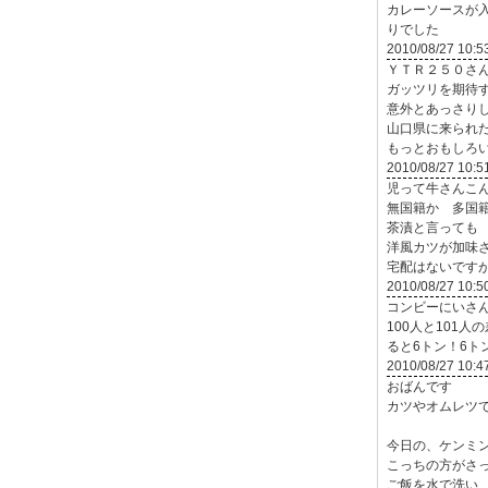
カレーソースが
りでした
2010/08/27 10:5
ＹＴＲ２５０さ
ガッツリを期待
意外とあっさり
山口県に来られ
もっとおもしろ
2010/08/27 10:5
児って牛さんこ
無国籍か 多国
茶漬と言っても
洋風カツが加味
宅配はないです
2010/08/27 10:5
コンビーにいさ
100人と101
ると6トン！6
2010/08/27 10:4
おばんです
カツやオムレツ
今日の、ケンミン
こっちの方がさ
ご飯を水で洗い