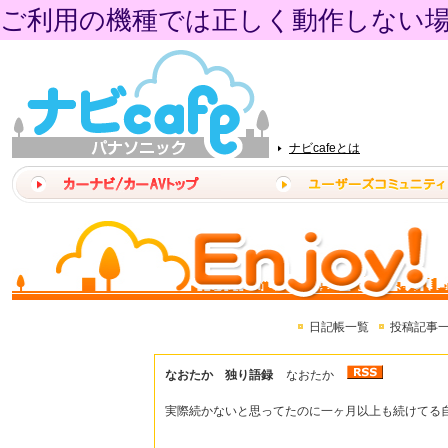
ご利用の機種では正しく動作しない
ナビcafeとは
日記帳一覧
投稿記事
なおたか 独り語録
なおたか
実際続かないと思ってたのに一ヶ月以上も続けてる