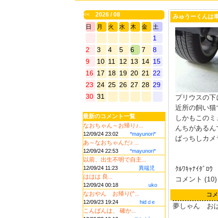
<<
2026 / 08
みゅうーくんは
日
月
火
水
木
金
土
1
2
3
4
5
6
7
8
9
10
11
12
13
14
15
16
17
18
19
20
21
22
23
24
25
26
27
28
29
30
31
プリウスの下
近所の飼い猫
最新のコメント一覧
しかもこのミ
なおちゃん～お帰り♪...
んちがあるん
12/09/24 23:02
*mayunori*
ばっちしカメ
あ～なおちゃんだ♪ ...
12/09/24 22:53
*mayunori*
以前、出生不明で自主...
12/09/24 11:23
異端児
ｸﾙﾜｷｬﾅｲﾀ
ははは 良...
コメント (10)
12/09/24 00:18
uko
なおやん お帰り(^...
コメ
12/09/23 19:24
hidｄe
夢しゃん お
こんばんは、 確か...