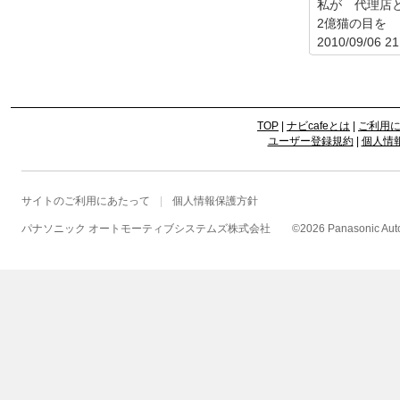
私が 代理店
2億猫の目を
2010/09/06 21
TOP
|
ナビcafeとは
|
ご利用
ユーザー登録規約
|
個人情
サイトのご利用にあたって
個人情報保護方針
パナソニック オートモーティブシステムズ株式会社
©
2026 Panasonic Autom