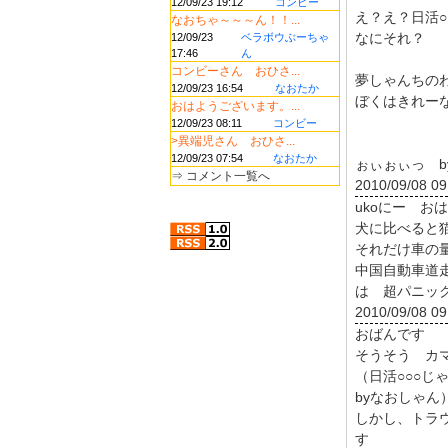
12/09/23 19:12
コンビー
え？え？日活○
なおちゃ～～～ん！！...
なにそれ？
12/09/23
ベラボウぶーちゃ
17:46
ん
コンビーさん おひさ...
夢しゃんちの
12/09/23 16:54
なおたか
ぼくはきれー
おはようございます。...
12/09/23 08:11
コンビー
>異端児さん おひさ...
12/09/23 07:54
なおたか
ぉぃぉぃっ b
⇒
コメント一覧へ
2010/09/08 09
ukoにー お
犬に比べると
それだけ車の
中国自動車道
は 超パニッ
2010/09/08 09
おばんです
そうそう カ
（日活○○○
byなおしゃん
しかし、トラ
す