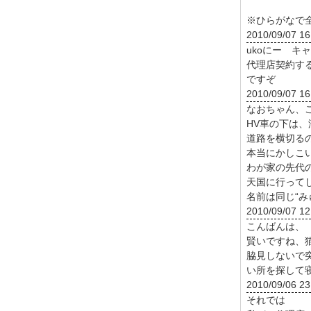
※ひらがなで
2010/09/07 16
ukoにー キ
代理店契約す
ですぞ
2010/09/07 16
なおちゃん、
HV車の下は
道路を横切る
本当にかしこ
わが家の先代
天国に行って
名前は同じ“みゅ
2010/09/07 12
こんばんは、
賢いですね、
脇見しないで
い所を探して寝
2010/09/06 23
それでは