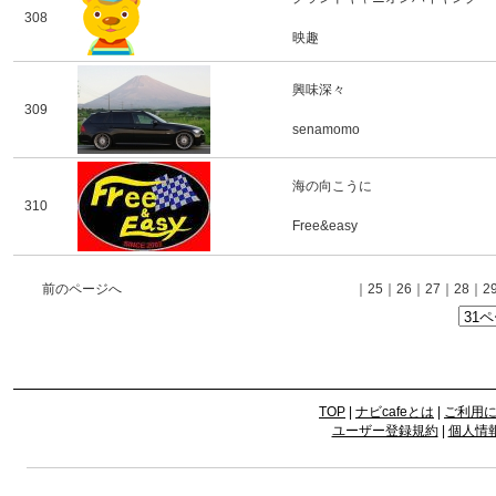
308
映趣
興味深々
309
senamomo
海の向こうに
310
Free&easy
前のページへ
｜
25
｜
26
｜
27
｜
28
｜
2
TOP
|
ナビcafeとは
|
ご利用
ユーザー登録規約
|
個人情