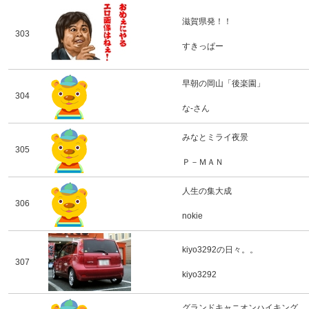
滋賀県発！！
303
すきっぱー
早朝の岡山「後楽園」
304
な-さん
みなとミライ夜景
305
Ｐ－ＭＡＮ
人生の集大成
306
nokie
kiyo3292の日々。。
307
kiyo3292
グランドキャニオンハイキング