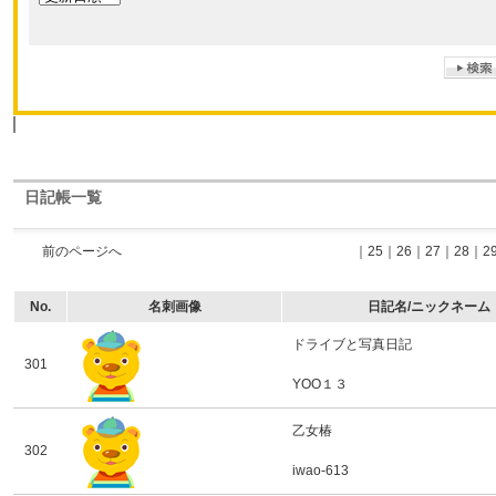
日記帳一覧
前のページへ
｜
25
｜
26
｜
27
｜
28
｜
2
No.
名刺画像
日記名/ニックネーム
ドライブと写真日記
301
YOO１３
乙女椿
302
iwao-613