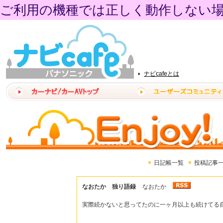
ご利用の機種では正しく動作しない
ナビcafeとは
日記帳一覧
投稿記事
なおたか 独り語録
なおたか
実際続かないと思ってたのに一ヶ月以上も続けてる