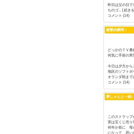
昨日は父の日で
ちのゴ...
[ 続きを
コメント (14)
衝撃的瞬間！
どっかのＴＶ番
何気に手前の男
今日は夕方から
地区のソフトボ
オランダ戦まで
コメント (14)
夢しゃんと一緒♪
このストラップ
実は宝くじ売り
何年か前に 母
になって 思い出