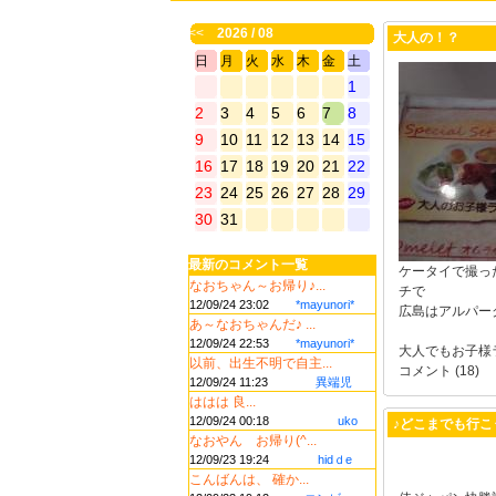
<<
2026 / 08
大人の！？
日
月
火
水
木
金
土
1
2
3
4
5
6
7
8
9
10
11
12
13
14
15
16
17
18
19
20
21
22
23
24
25
26
27
28
29
30
31
最新のコメント一覧
ケータイで撮っ
なおちゃん～お帰り♪...
チで
12/09/24 23:02
*mayunori*
広島はアルパー
あ～なおちゃんだ♪ ...
12/09/24 22:53
*mayunori*
大人でもお子様ラ
以前、出生不明で自主...
コメント (18)
12/09/24 11:23
異端児
ははは 良...
12/09/24 00:18
uko
♪どこまでも行こ
なおやん お帰り(^...
12/09/23 19:24
hidｄe
こんばんは、 確か...