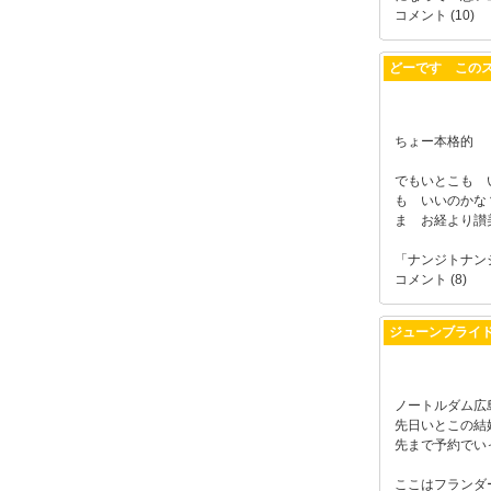
コメント (10)
どーです この
ちょー本格的
でもいとこも 
も いいのかな
ま お経より讃
「ナンジトナンジ
コメント (8)
ジューンブライ
ノートルダム広
先日いとこの結
先まで予約でい
ここはフランダ