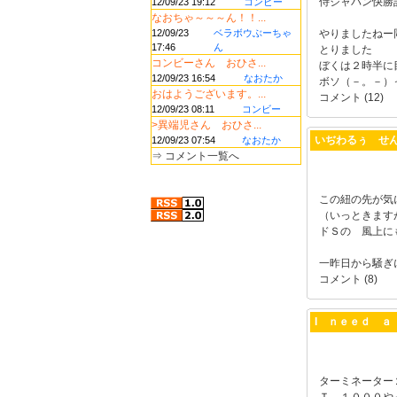
侍ジャパン快勝
12/09/23 19:12
コンビー
なおちゃ～～～ん！！...
12/09/23
ベラボウぶーちゃ
やりましたねー
17:46
ん
とりました
コンビーさん おひさ...
ぼくは２時半に
12/09/23 16:54
なおたか
ボソ（－。－）っ
おはようございます。...
コメント (12)
12/09/23 08:11
コンビー
>異端児さん おひさ...
いぢわるぅ せ
12/09/23 07:54
なおたか
⇒
コメント一覧へ
この紐の先が気
（いっときます
ドＳの 風上に
一昨日から騒ぎに
コメント (8)
I ｎｅｅｄ ａ
ターミネーター