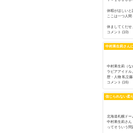
Ｔ－１０００や
休暇がほしいと
ここは一つ人間
休ましてくだせぇ
コメント (10)
中村果生莉さん
中村果生莉（なか
ラビアアイドル
歴・人物 私立藤
コメント (16)
信じられない柔
北海道札幌ドー
中村果生莉さん
ってそういう問