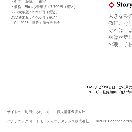
・発売・販売元：東宝
・価格：Blu-ray豪華版：7,700円（税込）
DVD豪華版：6,600円（税込）
大きな湖
DVD通常版：4,400円（税込）
教師、そ
（C）2023「怪物」製作委員会
それは、
張は次第
の朝、子
TOP
|
ナビcafeとは
|
ご利用
ユーザー登録規約
|
個人情
サイトのご利用にあたって
個人情報保護方針
パナソニック オートモーティブシステムズ株式会社
©
2026 Panasonic Autom