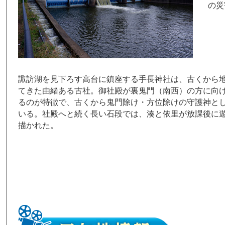
の災
諏訪湖を見下ろす高台に鎮座する手長神社は、古くから
てきた由緒ある古社。御社殿が裏鬼門（南西）の方に向
るのが特徴で、古くから鬼門除け・方位除けの守護神と
いる。社殿へと続く長い石段では、湊と依里が放課後に
描かれた。