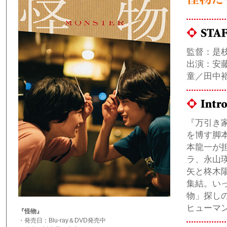
監督：是
出演：安藤
童／田中
『万引き
を博す脚
本龍一が
ラ、永山
矢と柊木
集結。い
物」探し
ヒューマ
『怪物』
・発売日：Blu-ray＆DVD発売中