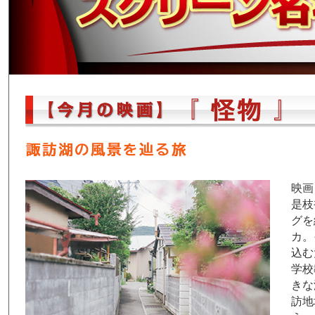
映画
是枝
グを
カ。
込む
学校
きな
訪地