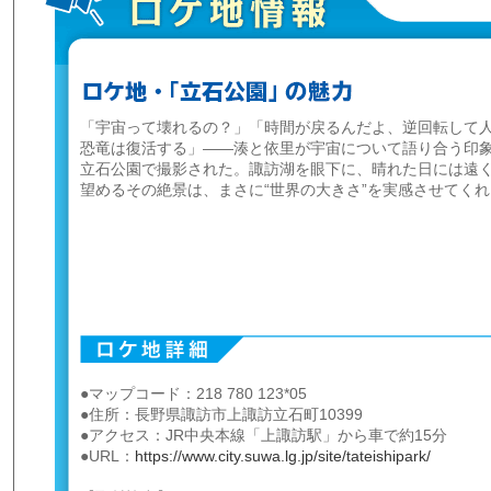
「宇宙って壊れるの？」「時間が戻るんだよ、逆回転して
恐竜は復活する」――湊と依里が宇宙について語り合う印
立石公園で撮影された。諏訪湖を眼下に、晴れた日には遠
望めるその絶景は、まさに“世界の大きさ”を実感させてく
●マップコード：218 780 123*05
●住所：長野県諏訪市上諏訪立石町10399
●アクセス：JR中央本線「上諏訪駅」から車で約15分
●URL：
https://www.city.suwa.lg.jp/site/tateishipark/