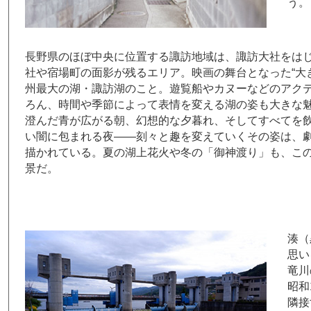
う。
長野県のほぼ中央に位置する諏訪地域は、諏訪大社をは
社や宿場町の面影が残るエリア。映画の舞台となった“大
州最大の湖・諏訪湖のこと。遊覧船やカヌーなどのアク
ろん、時間や季節によって表情を変える湖の姿も大きな
澄んだ青が広がる朝、幻想的な夕暮れ、そしてすべてを
い闇に包まれる夜――刻々と趣を変えていくその姿は、
描かれている。夏の湖上花火や冬の「御神渡り」も、こ
景だ。
湊（
思い
竜川
昭和
隣接