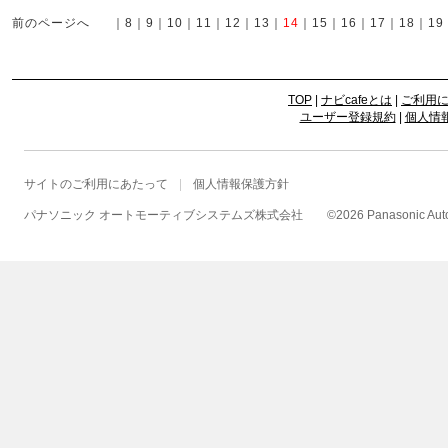
前のページへ
｜
8
｜
9
｜
10
｜
11
｜
12
｜
13
｜
14
｜
15
｜
16
｜
17
｜
18
｜
19
TOP
|
ナビcafeとは
|
ご利用
ユーザー登録規約
|
個人情
サイトのご利用にあたって
個人情報保護方針
パナソニック オートモーティブシステムズ株式会社
©
2026 Panasonic Autom