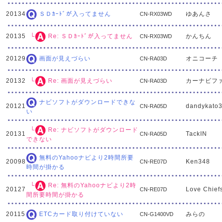
20134
ゆあんさ
ＳＤｶｰﾄﾞが入ってません
CN-RX03WD
20135
かんちん
└
Re: ＳＤｶｰﾄﾞが入ってません
CN-RX03WD
20129
オニコーチ
画面が見えづらい
CN-RA03D
20132
カーナビフ
└
Re: 画面が見えづらい
CN-RA03D
ナビソフトがダウンロードできな
20121
dandykato
CN-RA05D
い
└
Re: ナビソフトがダウンロード
20131
TackIN
CN-RA05D
できない
無料のYahooナビより2時間所要
20098
Ken348
CN-RE07D
時間が掛かる
└
Re: 無料のYahooナビより2時
20127
Love Chief
CN-RE07D
間所要時間が掛かる
20115
みらの
ETCカード取り付けていない
CN-G1400VD