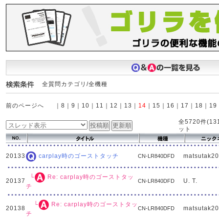
全質問カテゴリ/全機種
前のページへ
｜
8
｜
9
｜
10
｜
11
｜
12
｜
13
｜
14
｜
15
｜
16
｜
17
｜
18
｜
19
全5720件(
ット
20133
matsutak2
carplay時のゴーストタッチ
CN-LR840DFD
└
Re: carplay時のゴーストタッ
20137
U. T.
CN-LR840DFD
チ
└
Re: carplay時のゴーストタッ
20138
matsutak2
CN-LR840DFD
チ