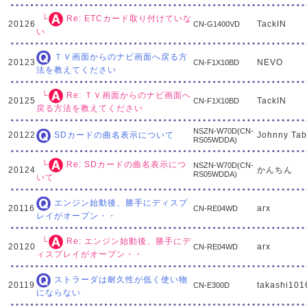
└
Re: ETCカード取り付けていな
20126
TackIN
CN-G1400VD
い
ＴＶ画面からのナビ画面へ戻る方
20123
NEVO
CN-F1X10BD
法を教えてください
└
Re: ＴＶ画面からのナビ画面へ
20125
TackIN
CN-F1X10BD
戻る方法を教えてください
NSZN-W70D(CN-
20122
Johnny Tab
SDカードの曲名表示について
RS05WDDA)
└
Re: SDカードの曲名表示につ
NSZN-W70D(CN-
20124
かんちん
RS05WDDA)
いて
エンジン始動後、勝手にディスプ
20116
arx
CN-RE04WD
レイがオープン・・
└
Re: エンジン始動後、勝手にデ
20120
arx
CN-RE04WD
ィスプレイがオープン・・
ストラーダは耐久性が低く使い物
20119
takashi101
CN-E300D
にならない