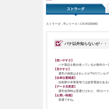
ストラーダ：Rシリーズ＞CN-R300WD
パナ以外知らないが・・
【使いやすさ】
パナ製品を数台使っているが操作の一
【見やすさ】
通常の画面はきれいだがTVのワンセ
【自車位置精度】
自衛隊や米軍基地では妨害電波がある
【データ充実度】
通常使用時は普通だけれど、SDカー
【お買い得感】
普通ですね。