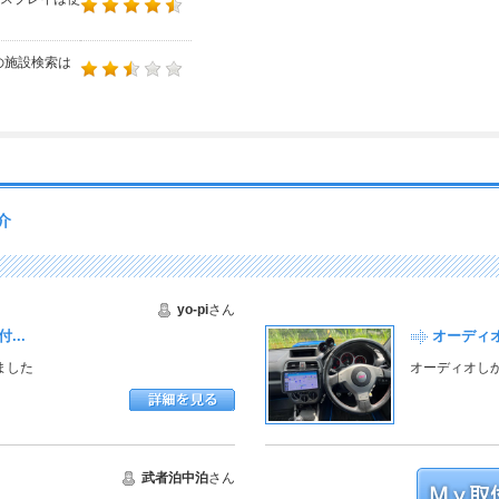
の施設検索は
介
yo-pi
さん
...
オーディオ
ました
オーディオし
武者泊中泊
さん