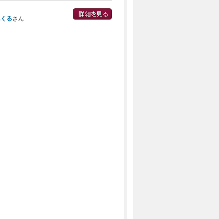
んくる
さん