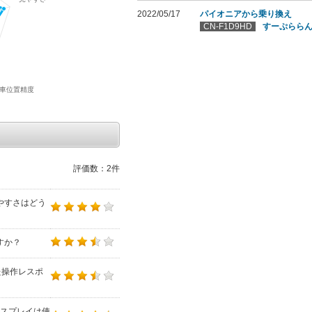
2022/05/17
パイオニアから乗り換え
CN-F1D9HD
すーぷらら
評価数：2件
やすさはどう
すか？
た操作レスポ
スプレイは使