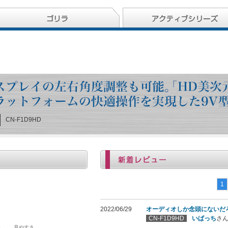
CN-F1D9HD
1
2022/06/29
オーディオしか念頭にないだ
CN-F1D9HD
いばっち
さ