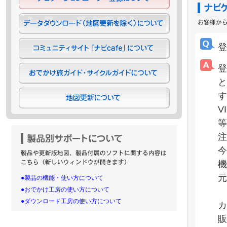
登
登
と
す
V
等
注
今
機
元
●製品の機能・使い方について
●おでかけ工房の使い方について
●ダウンロード工房の使い方について
カ
販