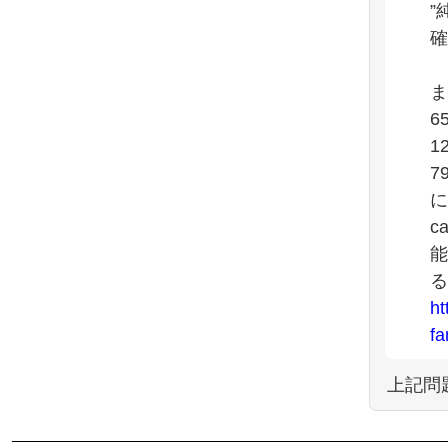
”
確
ま
6
1
7
に
c
能
る
ht
fa
上記問