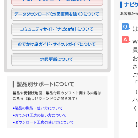
は
W
員
お
さ
ご
「
（
ハ
く
●製品の機能・使い方について
●おでかけ工房の使い方について
●ダウンロード工房の使い方について
【