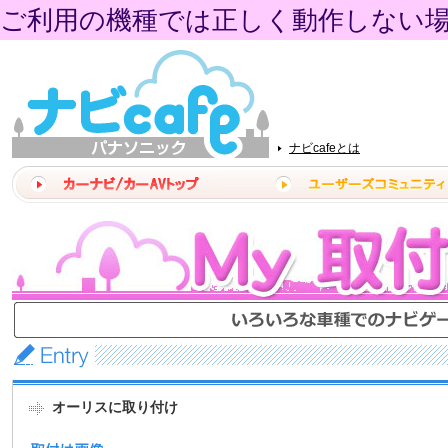
ご利用の機種では正しく動作しない
ナビcafeとは
オーリスに取り付け