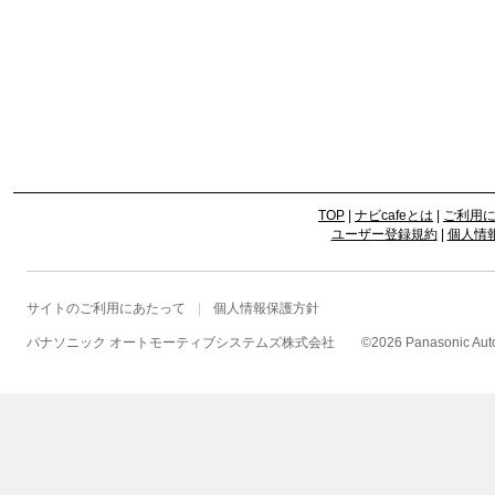
TOP
|
ナビcafeとは
|
ご利用
ユーザー登録規約
|
個人情
サイトのご利用にあたって
個人情報保護方針
パナソニック オートモーティブシステムズ株式会社
©
2026 Panasonic Autom