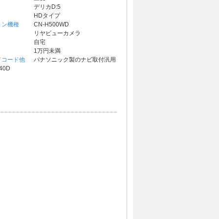
デリカD:5
HDタイプ
ョン機種
CN-H500WD
リヤビューカメラ
自宅
1万円未満
／コード他
パナソニック製のナビ取付汎用
40D