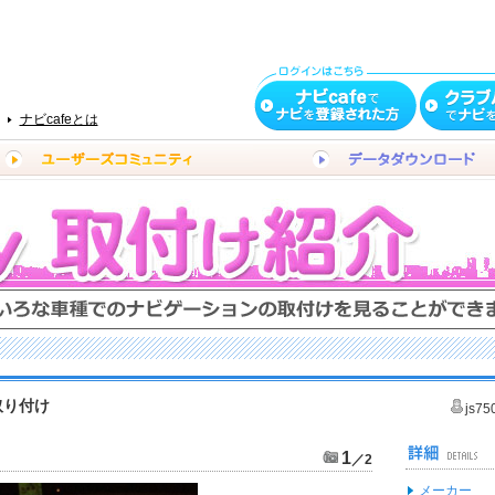
ナビcafeとは
取り付け
js75
1
／2
メーカー