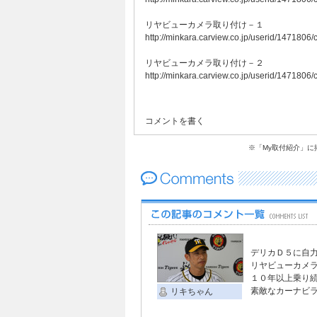
リヤビューカメラ取り付け－１
http://minkara.carview.co.jp/userid/147180
リヤビューカメラ取り付け－２
http://minkara.carview.co.jp/userid/147180
コメントを書く
※「My取付紹介」
デリカＤ５に自
リヤビューカメ
１０年以上乗り
素敵なカーナビ
リキちゃん