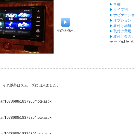
車種
タイプ別
ナビゲーシ
オプション
取付け場所
次の画像へ
取付け費用
取付け金具
ケーブルUA-M
、それ以外はスムーズに出来ました。
6/car/1078688/1837966/note.aspx
6/car/1078688/1837985/note.aspx
6/car/1078688/1837989/note.aspx