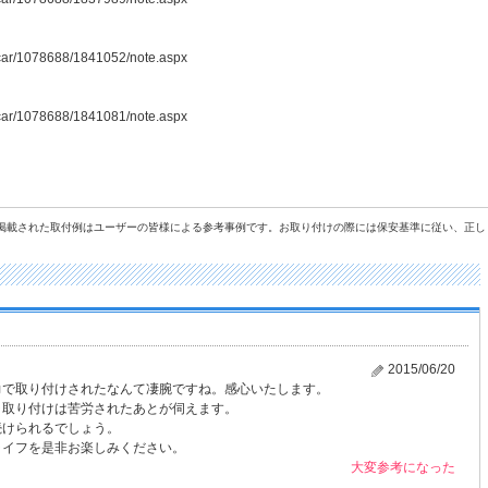
6/car/1078688/1841052/note.aspx
6/car/1078688/1841081/note.aspx
に掲載された取付例はユーザーの皆様による参考事例です。お取り付けの際には保安基準に従い、正し
2015/06/20
力で取り付けされたなんて凄腕ですね。感心いたします。
ラ取り付けは苦労されたあとが伺えます。
続けられるでしょう。
ライフを是非お楽しみください。
大変参考になった