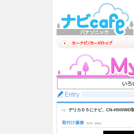
デリカＤ５にナビ、CN-H500WD