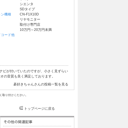
シエンタ
SDタイプ
ョン機種
CN-F1X10D
リヤモニター
取付け専門店
10万円～20万円未満
／コード他
カーナビが付いていたのですが、小さく見ずらい
ディオの音質も良く満足しております。
碁好きちゃんさんの投稿一覧を見る
く取り付けください。
トップページに戻る