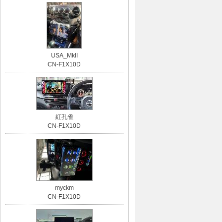
USA_MkII
CN-F1X10D
紅孔雀
CN-F1X10D
myckm
CN-F1X10D