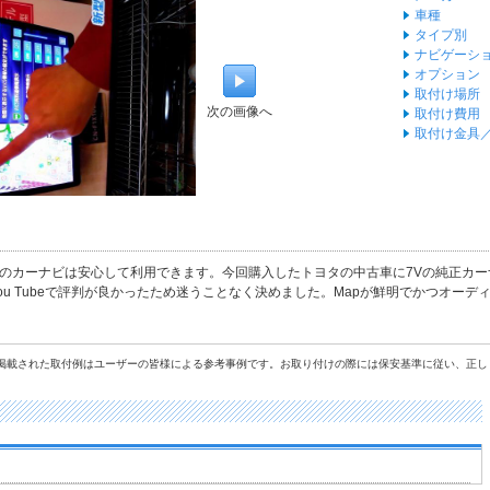
車種
タイプ別
ナビゲーシ
オプション
取付け場所
次の画像へ
取付け費用
取付け金具
sonicのカーナビは安心して利用できます。今回購入したトヨタの中古車に7Vの純正
。You Tubeで評判が良かったため迷うことなく決めました。Mapが鮮明でかつオー
に掲載された取付例はユーザーの皆様による参考事例です。お取り付けの際には保安基準に従い、正し