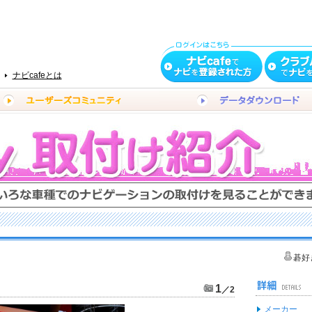
ナビcafeとは
碁好
1
／2
メーカー