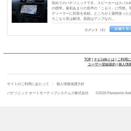
初めてのパナソニックです。スピーカーはスバル
の標準。最初あまりの音声の「こもり」に愕然。
ディーラーに対策を依頼。ところが１週間使った
ろこもり音は解消。原因はアンプなの...
コメント（1）
TOP
|
ナビcafeとは
|
ご利用
ユーザー登録規約
|
個人情
サイトのご利用にあたって
個人情報保護方針
パナソニック オートモーティブシステムズ株式会社
©
2026 Panasonic Autom