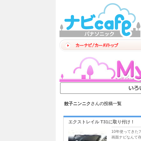
餃子ニンニク
さんの投稿一覧
エクストレイル T31に取り付け！
10年使ってきた
画面ナビなんて