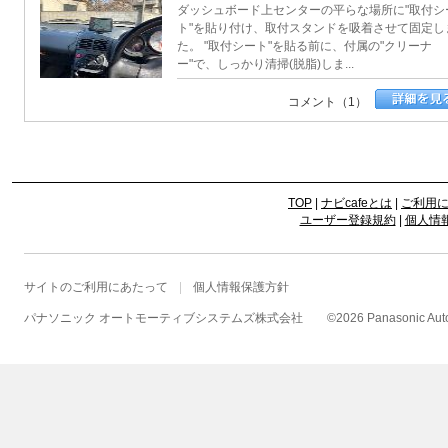
ダッシュボード上センターの平らな場所に"取付シ
ト"を貼り付け、取付スタンドを吸着させて固定し
た。 "取付シート"を貼る前に、付属の"クリーナ
ー"で、しっかり清掃(脱脂)しま...
コメント（1）
TOP
|
ナビcafeとは
|
ご利用
ユーザー登録規約
|
個人情
サイトのご利用にあたって
個人情報保護方針
パナソニック オートモーティブシステムズ株式会社
©
2026 Panasonic Autom