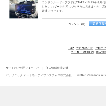
ランドクルーザープラドにCN-F1X10HDを取り
した。 ハザードが押しづらそうに見えますが、意
普通に押せます。
コメント（0）
TOP
|
ナビcafeとは
|
ご利用
ユーザー登録規約
|
個人情
サイトのご利用にあたって
個人情報保護方針
パナソニック オートモーティブシステムズ株式会社
©
2026 Panasonic Autom