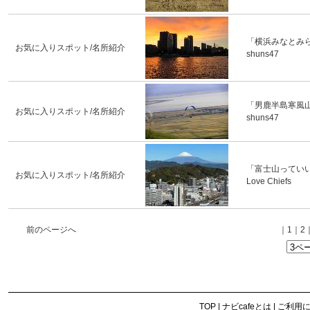
「横浜みなとみ
お気に入りスポット/名所紹介
shuns47
「男鹿半島寒風
お気に入りスポット/名所紹介
shuns47
「富士山ってい
お気に入りスポット/名所紹介
Love Chiefs
前のページへ
｜
1
｜
2
TOP
|
ナビcafeとは
|
ご利用