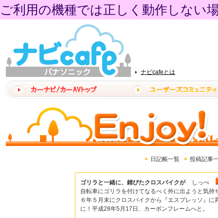
ご利用の機種では正しく動作しない
ナビcafeとは
日記帳一覧
投稿記事
ゴリラと一緒に、錆びたクロスバイクが
しっぺ
自転車にゴリラを付けてなるべく外に出ようと気持
６年５月末にクロスバイクから『エスプレッソ』に
に！平成28年5月17日、カーボンフレームへと。