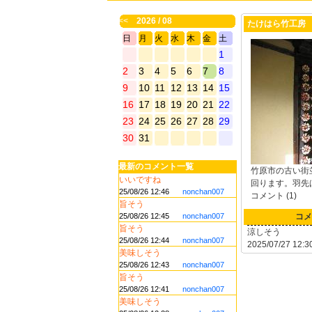
<<
2026 / 08
たけはら竹工房
日
月
火
水
木
金
土
1
2
3
4
5
6
7
8
9
10
11
12
13
14
15
16
17
18
19
20
21
22
23
24
25
26
27
28
29
30
31
最新のコメント一覧
竹原市の古い街
いいですね
回ります。羽先
25/08/26 12:46
nonchan007
コメント (1)
旨そう
25/08/26 12:45
nonchan007
コメ
旨そう
涼しそう
25/08/26 12:44
nonchan007
2025/07/27 12:3
美味しそう
25/08/26 12:43
nonchan007
旨そう
25/08/26 12:41
nonchan007
美味しそう