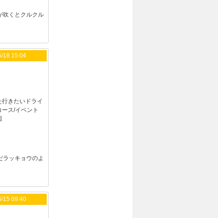
が吹くとクルクル
/18 15:04
た行きたいドライ
コース/イベント
国
だラッキョウのよ
/15 09:40