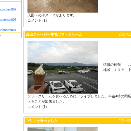
nonchan007
天国へのポスト？があります。
nonchan007
コメント (1)
nonchan007
蒜山ジャージー牛乳ソフトクリーム
2024/10
へ
情報の種類
：
お
地域・エリア
：
ソフトクリームを食べるためにドライブしました。午後4時の閉
べることが出来ました。
コメント (1)
プリンを食べました
2024/09