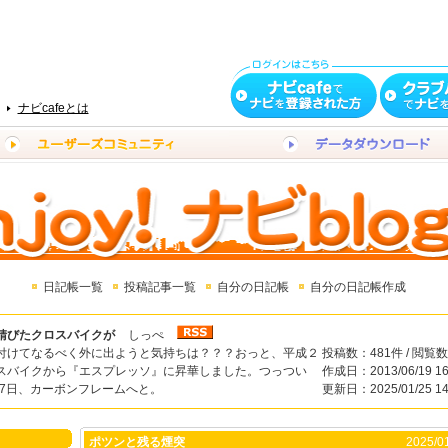
ナビcafeとは
日記帳一覧
投稿記事一覧
自分の日記帳
自分の日記帳作成
錆びたクロスバイクが
しっぺ
付けてなるべく外に出ようと気持ちは？？？おっと、平成２
投稿数：481件 / 閲覧数
スバイクから『エスプレッソ』に昇華しました。つっつい
作成日：2013/06/19 16
17日、カーボンフレームへと。
更新日：2025/01/25 14
ポツンと残る煙突
2025/01