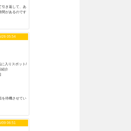
て引き返して、あ
時間があるのです
/26 05:54
気に入りスポット/
所紹介
国
船を待機させてい
/09 06:51