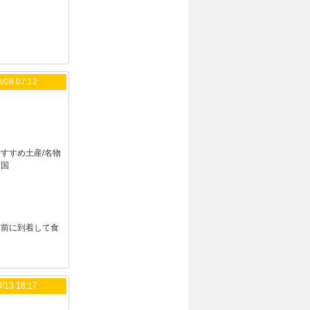
/08 07:12
すすめ土産/名物
中国
店前に到着して食
/13 18:17