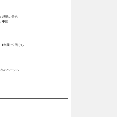
：
感動の景色
：
中国
1年間で2回ぐら
。
次のページへ