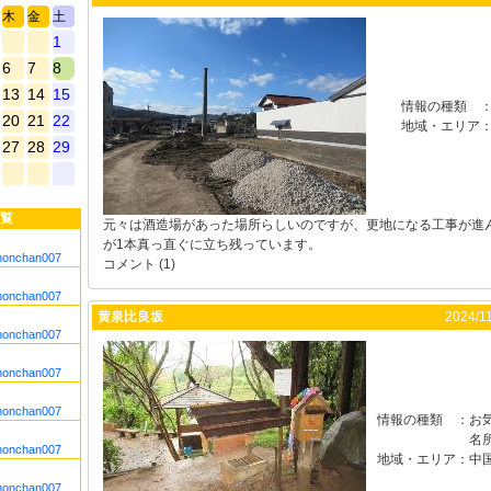
木
金
土
1
6
7
8
13
14
15
情報の種類
20
21
22
地域・エリア
27
28
29
覧
元々は酒造場があった場所らしいのですが、更地になる工事が進
が1本真っ直ぐに立ち残っています。
nonchan007
コメント (1)
nonchan007
黄泉比良坂
2024/11
nonchan007
nonchan007
nonchan007
情報の種類
：
お
名
nonchan007
地域・エリア
：
中
nonchan007