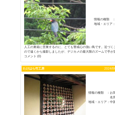
情報の種類
地域・エリア
人工の巣箱に営巣するのに、とても警戒心の強い鳥です。近づく
ので遠くから撮影しましたが、デジカメの最大限のズームで手が
コメント (0)
たけはら竹工房
2024/06
情報の種類
：
お
名
地域・エリア
：
中