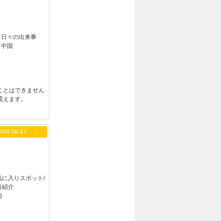
：
日々の出来事
：
中国
ことはできません
震えます。
/09 06:47
気に入りスポット/
所紹介
国