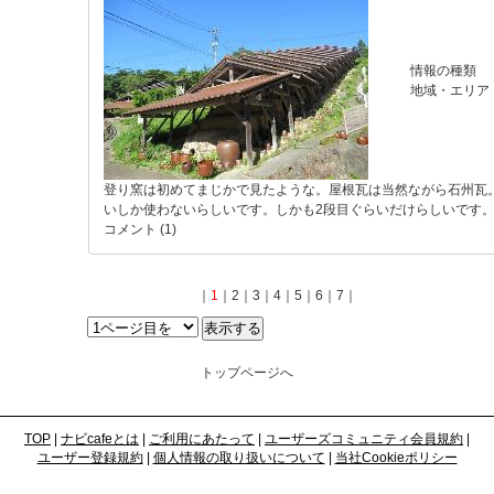
情報の種類
地域・エリア
登り窯は初めてまじかで見たような。屋根瓦は当然ながら石州瓦。
いしか使わないらしいです。しかも2段目ぐらいだけらしいです
コメント (1)
｜
1
｜
2
｜
3
｜
4
｜
5
｜
6
｜
7
｜
トップページへ
TOP
|
ナビcafeとは
|
ご利用にあたって
|
ユーザーズコミュニティ会員規約
|
ユーザー登録規約
|
個人情報の取り扱いについて
|
当社Cookieポリシー