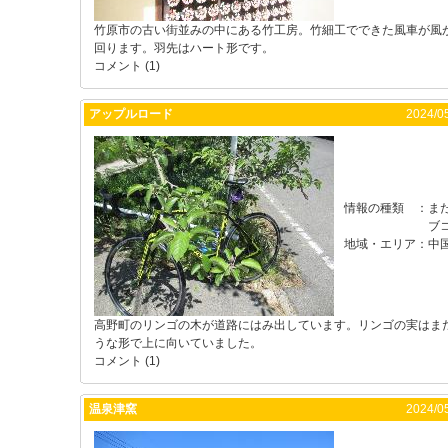
竹原市の古い街並みの中にある竹工房。竹細工でできた風車が風
回ります。羽先はハート形です。
コメント (1)
アップルロード
2024/05
情報の種類
：
ま
ブ
地域・エリア
：
中
高野町のリンゴの木が道路にはみ出しています。リンゴの実はま
うな形で上に向いていました。
コメント (1)
温泉津窯
2024/05