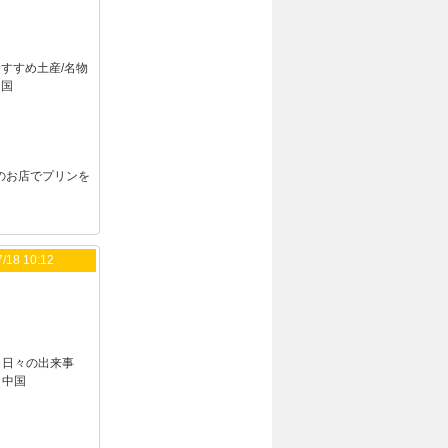
すすめ土産/名物
中国
のお店でプリンを
/18 10:12
：
日々の出来事
：
中国