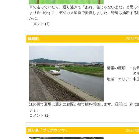
車で走っていたら、通り過ぎて「あれ、雀じゃないよな」と思っ
まり近づかずに、デジカメ望遠で撮影しました。野鳥も油断する
かね。
コメント (1)
鵜飼船
2024/06
情報の種類
：
お
名
地域・エリア
：
中
江の川で夏場は週末に鵜匠が船で鮎を捕獲します。昼間は川岸に
ます。
コメント (1)
渡り鳥「ブッポウソウ」
2024/06