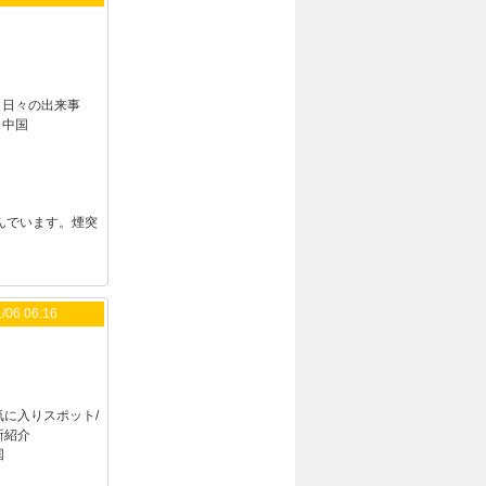
：
日々の出来事
：
中国
んでいます。煙突
/06 06:16
気に入りスポット/
所紹介
国