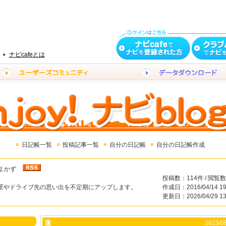
ナビcafeとは
日記帳一覧
投稿記事一覧
自分の日記帳
自分の日記帳作成
よかず
投稿数：114件 / 閲覧数
景やドライブ先の思い出を不定期にアップします。
作成日：2016/04/14 19
更新日：2026/04/29 13
蓮
2023/08