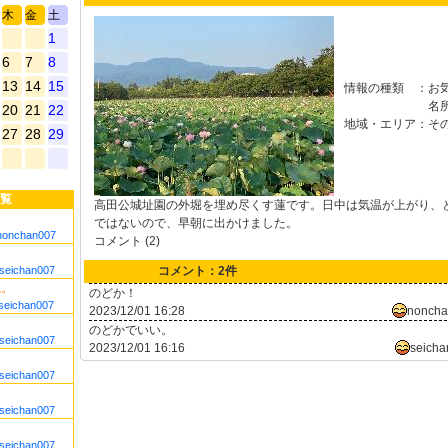
木
金
土
1
6
7
8
13
14
15
情報の種類
：
お
名
20
21
22
地域・エリア
：
そ
27
28
29
覧
高田公城址園の外堀を埋め尽くす蓮です。日中は気温が上がり、
ではないので、早朝に出かけました。
nonchan007
コメント (2)
seichan007
コメント：2件
ね。
のどか！
seichan007
2023/12/01 16:28
nonch
のどかでいい。
seichan007
2023/12/01 16:16
seicha
seichan007
seichan007
seichan007