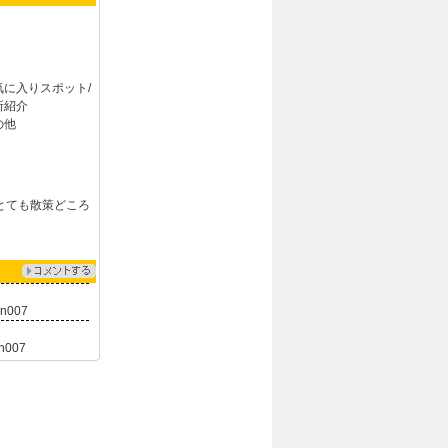
気に入りスポット/
所紹介
の他
とても散策どころ
an007
n007