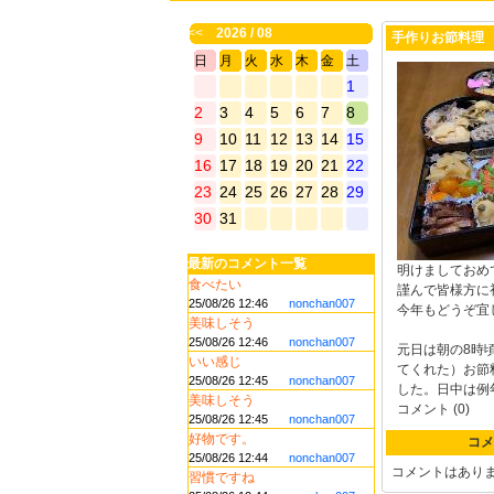
<<
2026 / 08
手作りお節料理
日
月
火
水
木
金
土
1
2
3
4
5
6
7
8
9
10
11
12
13
14
15
16
17
18
19
20
21
22
23
24
25
26
27
28
29
30
31
最新のコメント一覧
明けましておめ
食べたい
謹んで皆様方に
25/08/26 12:46
nonchan007
今年もどうぞ宜
美味しそう
25/08/26 12:46
nonchan007
元日は朝の8時
いい感じ
てくれた）お節
25/08/26 12:45
nonchan007
した。日中は例
美味しそう
コメント (0)
25/08/26 12:45
nonchan007
好物です。
コメ
25/08/26 12:44
nonchan007
コメントはあり
習慣ですね