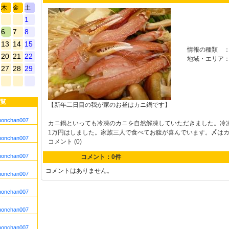
木
金
土
1
6
7
8
13
14
15
情報の種類
20
21
22
地域・エリア
27
28
29
覧
【新年二日目の我が家のお昼はカニ鍋です】
nonchan007
カニ鍋といっても冷凍のカニを自然解凍していただきました。冷
1万円はしました。家族三人で食べてお腹が喜んでいます。〆は
nonchan007
コメント (0)
nonchan007
コメント：0件
コメントはありません。
nonchan007
nonchan007
nonchan007
nonchan007