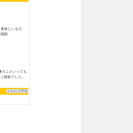
：
美味しいもの
：
関西
凍カニといっても
カニ雑炊でした。