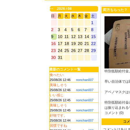
<<
2026 / 08
両方もらった？
日
月
火
水
木
金
土
1
2
3
4
5
6
7
8
9
10
11
12
13
14
15
16
17
18
19
20
21
22
23
24
25
26
27
28
29
30
31
最新のコメント一覧
特別低額給付金
食べたい
25/08/26 12:46
nonchan007
早い自治体では
美味しそう
25/08/26 12:46
nonchan007
アベノマスクは
いい感じ
25/08/26 12:45
nonchan007
特別低額給付金
美味しそう
は振り込まれる
25/08/26 12:45
nonchan007
コメント (0)
好物です。
25/08/26 12:44
nonchan007
コメ
習慣ですね
コメントはあり